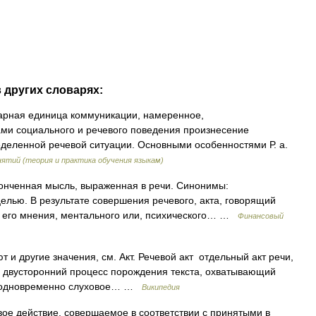
в других словарях:
рная единица коммуникации, намеренное,
ми социального и речевого поведения произнесение
деленной речевой ситуации. Основными особенностями Р. а.
ятий (теория и практика обучения языкам)
онченная мысль, выраженная в речи. Синонимы:
елью. В результате совершения речевого, акта, говорящий
 его мнения, ментального или, психического… …
Финансовый
 и другие значения, см. Акт. Речевой акт отдельный акт речи,
й двусторонний процесс порождения текста, охватывающий
и одновременно слуховое… …
Википедия
е действие, совершаемое в соответствии с принятыми в