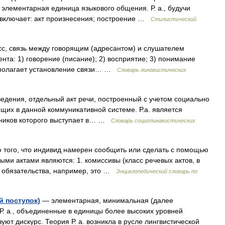
лементарная единица языкового общения. Р. а., будучи
включает: акт произнесения; построение …
Стилистический
с, связь между говорящим (адресантом) и слушателем
та: 1) говорение (писание); 2) восприятие; 3) понимание
редполагает установление связи… …
Словарь лингвистических
дения, отдельный акт речи, построенный с учетом социально
их в данной коммуникативной системе. Р.а. является
тников которого выступает в… …
Словарь социолингвистических
 того, что индивид намерен сообщить или сделать с помощью
ми актами являются: 1. комиссивы (класс речевых актов, в
е обязательства, например, это …
Энциклопедический словарь по
й поступок)
— элементарная, минимальная (далее
Р. а., объединенные в единицы более высоких уровней
зуют дискурс. Теория Р. а. возникла в русле лингвистической