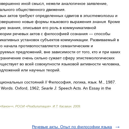
овершенно
иной
смысл
,
нежели
аналогичное
заявление
,
ального
общественного
движения
.
вых
актов
требуют
определенных
сдвигов
в
эпистемологии
и
овершенно
новые
формы
языкового
выражения
знания
.
Кроме
цию
знания
,
описывая
его
роль
в
коммуникативной
теории
речевых
актов
с
философией
сознания
—
способы
икативных
установок
субъектов
коммуникации
.
Развиваемый
в
го
начала
противопоставляется
семантическим
и
ируемых
предложений
,
вне
зависимости
от
того
,
кто
и
при
каких
граничение
очень
сильно
сужает
сферу
эпистемологических
уществует
во
всей
совокупности
языковой
активности
человека
,
едложений
или
научных
теорий
.
нциональных
состояний
//
Философия
,
логика
,
язык
.
М
.,
1987
.
Words
.
Oxford
,
1962
;
Searle
J
.
Speech
Acts
.
An
Essay
in
the
«
Канон
+»,
РООИ
«
Реабилитация
»
.
И
.
Т
.
Касавин
.
2009
.
Речевые акты. Опыт по философии языка