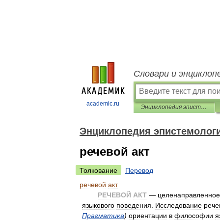
Словари и энциклоп
academic.ru
Энциклопедия эпистемологии и философии науки
Энциклопедия эпистемолог
речевой акт
Толкование
Перевод
речевой
акт
РЕЧЕВОЙ
АКТ
—
целенаправленное
языкового
поведения
.
Исследование
рече
Прагматика
)
ориентации
в
философии
я