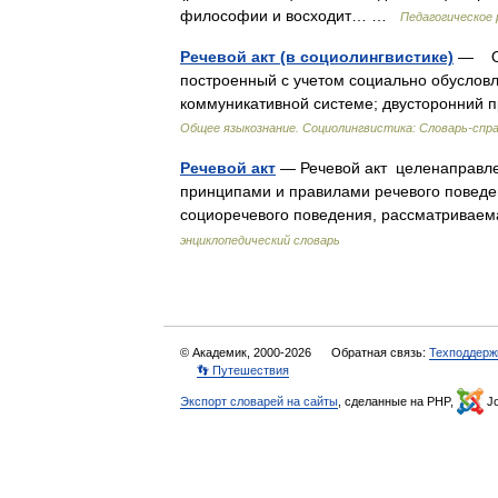
философии и восходит… …
Педагогическое 
Речевой акт (в социолингвистике)
— Одн
построенный с учетом социально обуслов
коммуникативной системе; двусторонний п
Общее языкознание. Социолингвистика: Словарь-спр
Речевой акт
— Речевой акт целенаправлен
принципами и правилами речевого поведе
социоречевого поведения, рассматривае
энциклопедический словарь
© Академик, 2000-2026
Обратная связь:
Техподдерж
👣 Путешествия
Экспорт словарей на сайты
, сделанные на PHP,
Jo