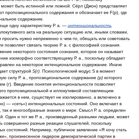
может
быть
истинной
или
ложной
.
Сёрл
(
Джон
)
представляет
от
пропозиционального
содержания
и
обозначает
ее
F
(
p
),
где
нальное
содержание
.
еще
одну
характеристику
Р
.
а
. —
интенциональность
.
ллокутивного
акта
на
реальную
ситуацию
или
,
иными
словами
,
и
просить
нужно
непременно
о
чем
-
то
,
обещать
или
советовать
ти
позволяет
связать
теорию
Р
.
а
.
с
философией
сознания
.
жение
некоторого
состояния
сознания
,
которое
он
называет
яние
изоморфно
соответствующему
Р
.
а
.,
поскольку
обладает
равлен
на
некоторое
интенциональное
содержание
.
Иначе
дает
структурой
S
(
r
).
Психологический
модус
S
в
момент
ную
силу
Р
.
а
.,
пропозициональное
содержание
(
р
)
которого
ием
(
г
).
Введение
понятия
интенциональности
позволяет
его
пропозициональной
и
иллокутивной
составляющим
.
ажается
в
нем
,
существует
не
изолированно
,
а
включено
в
он
) — «
сеть
»)
интенциональных
состояний
.
Оно
включает
в
,
так
и
многообразные
знания
о
мире
.
Смысл
Р
.
а
.
определен
ий
.
Один
и
тот
же
Р
.
а
.,
произведенный
разными
людьми
,
может
ть
совершенно
разные
реакции
слушателей
,
поскольку
ных
состояний
.
Например
,
публичное
заявление
«
Я
хочу
стать
ки
»,
произнесенное
лидером
демократической
партии
в