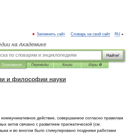
Запомнить сайт
Словарь на свой сайт
RU
едии на Академике
Найти!
Толкования
Переводы
Книги
Игры ⚽
ии и философии науки
коммуникативное
действие
,
совершаемое
согласно
правилам
вых
актов
связано
с
развитием
прагматической
(
см
.
зыка
и
во
многом
было
стимулировано
поздними
работами