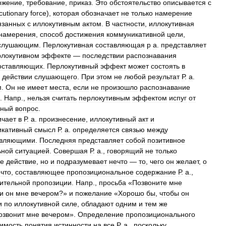
ожение
,
требование
,
приказ
.
Это
обстоятельство
описывается
с
ocutionary
force
),
которая
обозначает
не
только
намерение
язанных
с
иллокутивным
актом
.
В
частности
,
иллокутивная
намерения
,
способ
достижения
коммуникативной
цели
,
слушающим
.
Перлокутивная
составляющая
р
а
.
представляет
рлокутивном
эффекте
—
последствии
распознавания
оставляющих
.
Перлокутивный
эффект
может
состоять
в
действии
слушающего
.
При
этом
не
любой
результат
Р
.
а
.
м
.
Он
не
имеет
места
,
если
не
произошло
распознавание
.
Напр
.,
нельзя
считать
перлокутивным
эффектом
испуг
от
нный
вопрос
.
ичает
в
Р
.
а
.
произнесение
,
иллокутивный
акт
и
кативный
смысл
Р
.
а
.
определяется
связью
между
авляющими
.
Последняя
представляет
собой
позитивное
ьной
ситуацией
.
Совершая
Р
.
а
.,
говорящий
не
только
ое
действие
,
но
и
подразумевает
нечто
—
то
,
чего
он
желает
,
о
что
,
составляющее
пропозициональное
содержание
Р
.
а
.,
ительной
пропозиции
.
Напр
.,
просьба
«
Позвоните
мне
и
он
мне
вечером
?»
и
пожелание
«
Хорошо
бы
,
чтобы
он
и
по
иллокутивной
силе
,
обладают
одним
и
тем
же
озвонит
мне
вечером
».
Определение
пропозиционального
имость
понятия
истинности
на
все
Р
.
а
.,
поскольку