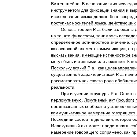
Витгенштейна
.
В
основании
этих
исследо
инструментом
для
фиксации
знания
и
вы
исследование
языка
должно
быть
сосредо
поступках
носителей
языка
,
действующих
Основы
теории
Р
.
а
.
были
заложены
на
то
,
что
философы
,
занимаясь
исследо
определенное
истинностное
значение
,
су
как
основной
элемент
коммуникации
,
он
р
высказывания
,
имеющие
истинностное
зн
могут
быть
истинными
или
ложными
.
К
по
Поскольку
всякий
Р
.
а
.,
как
целенаправле
существенной
характеристикой
Р
.
а
.
являе
рассматривать
как
своего
рода
обобщени
реальности
.
При
изучении
структуры
Р
.
а
.
Остин
в
перлокутивную
.
Локутивный
акт
(
locution
)
организованных
сообразно
установленны
коммуникативное
намерение
говорящего
Последний
состоит
в
действии
,
которое
о
Иллокутивный
акт
может
представлять
со
намерение
говорящего
сопряжено
,
как
пр