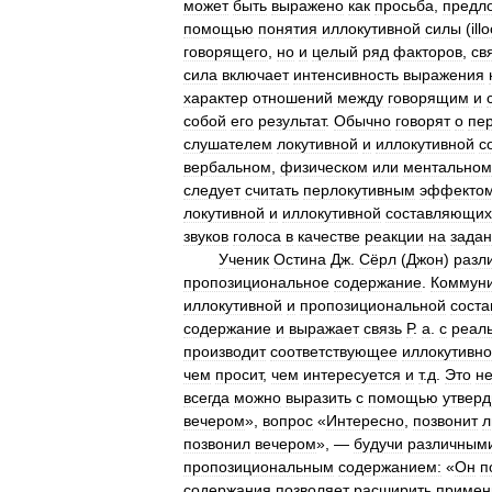
может
быть
выражено
как
просьба
,
предл
помощью
понятия
иллокутивной
силы
(
ill
говорящего
,
но
и
целый
ряд
факторов
,
св
сила
включает
интенсивность
выражения
характер
отношений
между
говорящим
и
собой
его
результат
.
Обычно
говорят
о
пе
слушателем
локутивной
и
иллокутивной
с
вербальном
,
физическом
или
ментальном
следует
считать
перлокутивным
эффекто
локутивной
и
иллокутивной
составляющих
звуков
голоса
в
качестве
реакции
на
зада
Ученик
Остина
Дж
.
Сёрл
(
Джон
)
разл
пропозициональное
содержание
.
Коммуни
иллокутивной
и
пропозициональной
сост
содержание
и
выражает
связь
Р
.
а
.
с
реал
производит
соответствующее
иллокутивн
чем
просит
,
чем
интересуется
и
т
.
д
.
Это
не
всегда
можно
выразить
с
помощью
утверд
вечером
»,
вопрос
«
Интересно
,
позвонит
л
позвонил
вечером
», —
будучи
различным
пропозициональным
содержанием:
«
Он
п
содержания
позволяет
расширить
примен