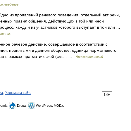
речеведение
о из проявлений речевого поведения, отдельный акт речи,
ленных правил общения, действующих в той или иной
роцесс, каждый из участников которого выступает в той или …
авочник
ное речевое действие, совершаемое в соответствии с
ния, принятыми в данном обществе; единица нормативного
мая в рамках прагматической (см.… …
Лингвистический
ка
,
Реклама на сайте
18+
omla,
Drupal,
WordPress, MODx.