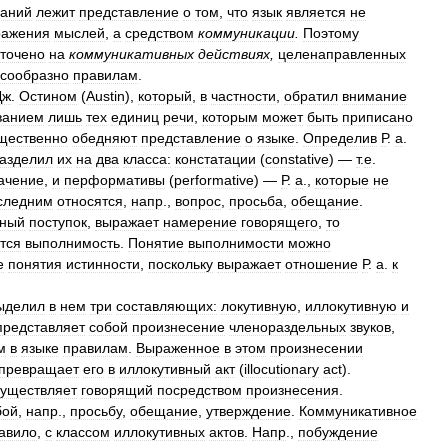
ваний
лежит
представление
о
том
,
что
язык
является
не
ражения
мыслей
,
а
средством
коммуникации
.
Поэтому
точено
на
коммуникативных
действиях
,
целенаправленных
сообразно
правилам
.
Дж
.
Остином
(
Austin
),
который
,
в
частности
,
обратил
внимание
ванием
лишь
тех
единиц
речи
,
которым
может
быть
приписано
щественно
обедняют
представление
о
языке
.
Определив
Р
.
а
.
азделил
их
на
два
класса:
констатации
(
constative
) —
т
.
е
.
ачение
,
и
перформативы
(
performative
) —
Р
.
а
.,
которые
не
следним
относятся
,
напр
.,
вопрос
,
просьба
,
обещание
.
нный
поступок
,
выражает
намерение
говорящего
,
то
тся
выполнимость
.
Понятие
выполнимости
можно
е
понятия
истинности
,
поскольку
выражает
отношение
Р
.
а
.
к
ыделил
в
нем
три
составляющих:
локутивную
,
иллокутивную
и
представляет
собой
произнесение
членораздельных
звуков
,
м
в
языке
правилам
.
Выраженное
в
этом
произнесении
превращает
его
в
иллокутивный
акт
(
illocutionary
act
).
существляет
говорящий
посредством
произнесения
.
бой
,
напр
.,
просьбу
,
обещание
,
утверждение
.
Коммуникативное
авило
,
с
классом
иллокутивных
актов
.
Напр
.,
побуждение