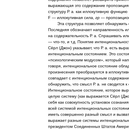
выражающая
это
содержание
пропозиция
структуру
Р
.
а
.
как
иллокутивную
функцию
F
—
иллокутивная
сила
,
гр
—
пропозицио
Эта
структура
позволяет
обнаружить
Последняя
обозначает
направленность
и
на
содержательность
Р
.
а
.
Спрашивать
ил
—
что
-
то
,
и
т
.
д
.
Понятие
интенциональнос
Сёрл
(
Джон
)
указывает
,
что
Р
.
а
.
есть
выра
интенциональным
состоянием
.
Это
состо
«
психологическим
модусом
»,
который
нап
говоря
,
интенциональное
состояние
обла
произнесения
преобразуется
в
иллокутив
совпадает
с
интенциональным
содержан
обнаружить
,
что
смысл
Р
.
а
.
не
сводится
к
Интенциональное
состояние
,
которое
выр
целую
систему
(
как
выражается
Сёрл
(
Дж
себя
как
совокупность
установок
сознания
всей
системой
интенциональных
состоян
иметь
совершенно
разный
смысл
и
вызва
выражает
разные
системы
интенциональ
президентом
Соединенных
Штатов
Амери