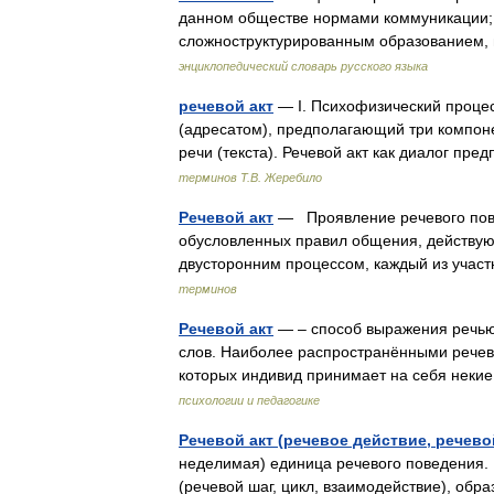
данном обществе нормами коммуникации; э
сложноструктурированным образованием, 
энциклопедический словарь русского языка
речевой акт
— I. Психофизический процес
(адресатом), предполагающий три компонен
речи (текста). Речевой акт как диалог п
терминов Т.В. Жеребило
Речевой акт
— Проявление речевого пове
обусловленных правил общения, действующ
двусторонним процессом, каждый из учас
терминов
Речевой акт
— – способ выражения речью
слов. Наиболее распространёнными речевы
которых индивид принимает на себя неки
психологии и педагогике
Речевой акт (речевое действие, речево
неделимая) единица речевого поведения. 
(речевой шаг, цикл, взаимодействие), обра