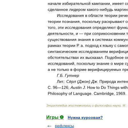
начале
избирательной
кампании
,
имеет
с
сделанное
лидером
какого
-
нибудь
маргин
Исследования
в
области
теории
рече
теории
познания
,
поскольку
раскрывают
с
того
,
эти
исследования
определяют
функ
деятельности
,
и
—
при
соприкосновении
существования
знания
в
системах
коммун
рамках
теории
Р
.
а
.
подход
к
языку
с
само
синтаксическим
исследованиям
верифиц
обстоятельствах
их
высказал
.
Подобное
о
исследований
,
поскольку
знание
о
мире
с
а
не
только
в
форме
верифицируемых
пр
Г
.
Б
.
Гутнер
Лит
.
:
Сёрл
(
Джон
)
Дж
.
Природа
инте
С
.
96
—
126
;
Austin
J
.
How
to
Do
Things
with
Philosophy
of
Language
.
Cambridge
,
1969
.
Энциклопедия
эпистемологии
и
философии
науки
.
М
.
:
Игры ⚽
Нужна курсовая?
рефлексы